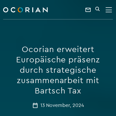
search
enter
ocorian
a
Contact
SEARCH
home
keyword
Us
Ocorian erweitert
Europäische präsenz
durch strategische
zusammenarbeit mit
Bartsch Tax
13 November, 2024